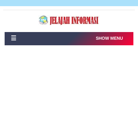
☰
SHOW MENU