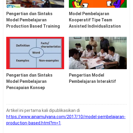
Pedoman (Juknis) Pengelolaan Ijazah SD SMP SMA
SMK Tahun 2026
Pengertian dan Sintaks
Model Pembelajaran
Latihan Soal OSN SD SMP Tahun 2026
Model Pembelajaran
Kooperatif Tipe Team
Soal Penilaian Sumatif Satuan Pendidikan SMA Tahun
Production Based Training
Assisted Individualization
2026
Tanggal Kelulusan Siswa SD SMP SMA SMK Tahun
2026
Soal US USP PSSP ASSP SMP Tahun 2026
Soal US USP ASSP PSSP SD Tahun 2026
Latihan Soal UTBK SNBT Tahun 2026 PDF
Pengertian dan Sintaks
Pengertian Model
Model Pembelajaran
Pembelajaran Interaktif
Pencapaian Konsep
Artikel ini pertama kali dipublikasikan di
https://www.ainamulyana.com/2017/10/model-pembelajaran-
production-based.html?m=1
.