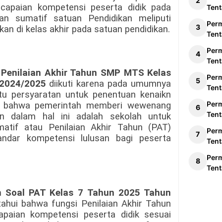
capaian kompetensi peserta didik pada
Tent
aian sumatif satuan Pendidikan meliputi
Per
kan di kelas akhir pada satuan pendidikan.
Tent
Per
Tent
Penilaian Akhir Tahun SMP MTS Kelas
Per
 2024/2025
diikuti karena pada umumnya
Tent
tu persyaratan untuk penentuan kenaikn
Per
an bahwa pemerintah memberi wewenang
Tent
n dalam hal ini adalah sekolah untuk
tif atau Penilaian Akhir Tahun (PAT)
Per
ndar kompetensi lulusan bagi peserta
Tent
Per
Tent
n Soal PAT Kelas 7
Tahun 2025 Tahun
tahui bahwa fungsi Penilaian Akhir Tahun
paian kompetensi peserta didik sesuai