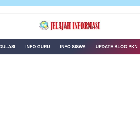
GULASI
INFO GURU
INFO SISWA
UPDATE BLOG PKN