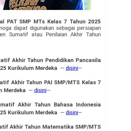
oal PAT SMP MTs Kelas 7
Tahun 2025
moga dapat digunakan sebagai persiapan
n Sumatif atau Penilaian Akhir Tahun
atif Akhir Tahun
Pendidikan Pancasila
025
Kurikulum Merdeka
—
disini
—
tif Akhir Tahun
PAI SMP/MTS Kelas 7
um Merdeka
—
disini
—
matif Akhir Tahun
Bahasa Indonesia
025
Kurikulum Merdeka
—
disini
—
tif Akhir Tahun
Matematika SMP/MTS