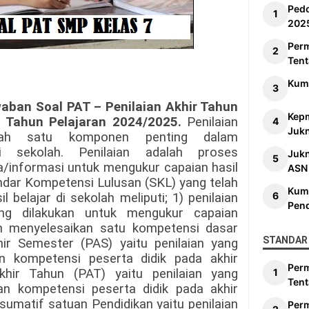
Ped
202
Per
Tent
Kum
aban Soal PAT – Penilaian Akhir Tahun
Kep
 Tahun Pelajaran 2024/2025
.
Penilaian
Jukn
alah satu komponen penting dalam
di sekolah. Penilaian adalah proses
Juk
/informasi untuk mengukur capaian hasil
ASN
andar Kompetensi Lulusan (SKL) yang telah
Kum
l belajar di sekolah meliputi; 1) penilaian
Pen
ang dilakukan untuk mengukur capaian
ah menyelesaikan satu kompetensi dasar
STANDAR 
hir Semester (PAS) yaitu penilaian yang
n kompetensi peserta didik pada akhir
Per
Akhir Tahun (PAT) yaitu penilaian yang
Tent
an kompetensi peserta didik pada akhir
sumatif satuan Pendidikan yaitu penilaian
Per