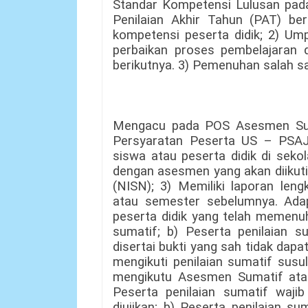
Standar Kompetensi Lulusan pada
Penilaian Akhir Tahun (PAT) ber
kompetensi peserta didik; 2) Ump
perbaikan proses pembelajaran 
berikutnya. 3) Pemenuhan salah sa
Mengacu pada POS Asesmen Suma
Persyaratan Peserta US – PSAJ
siswa atau peserta didik di seko
dengan asesmen yang akan diikuti
(NISN); 3) Memiliki laporan leng
atau semester sebelumnya. Adap
peserta didik yang telah memenuh
sumatif; b) Peserta penilaian s
disertai bukti yang sah tidak dap
mengikuti penilaian sumatif sus
mengikutu Asesmen Sumatif atau
Peserta penilaian sumatif waji
diujikan; b) Peserta penilaian s