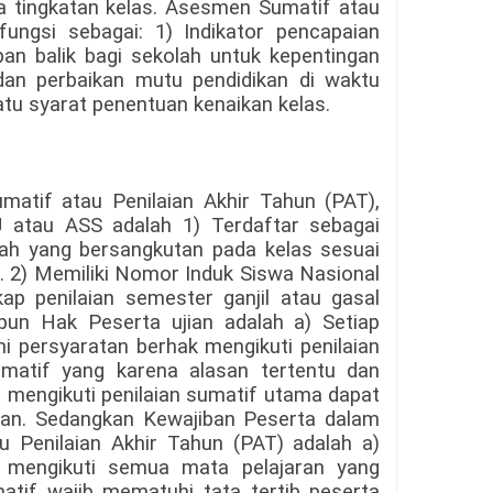
 tingkatan kelas. Asesmen Sumatif atau
fungsi sebagai: 1) Indikator pencapaian
an balik bagi sekolah untuk kepentingan
dan perbaikan mutu pendidikan di waktu
tu syarat penentuan kenaikan kelas.
tif atau Penilaian Akhir Tahun (PAT),
 atau ASS adalah 1) Terdaftar sebagai
lah yang bersangkutan pada kelas sesuai
. 2) Memiliki Nomor Induk Siswa Nasional
kap penilaian semester ganjil atau gasal
un Hak Peserta ujian adalah a) Setiap
i persyaratan berhak mengikuti penilaian
umatif yang karena alasan tertentu dan
at mengikuti penilaian sumatif utama dapat
ulan. Sedangkan Kewajiban Peserta dalam
 Penilaian Akhir Tahun (PAT) adalah a)
b mengikuti semua mata pelajaran yang
umatif wajib mematuhi tata tertib peserta