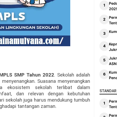
Ped
202
Per
Tent
Kum
Kep
Jukn
Juk
ASN
Kum
s MPLS SMP Tahun 2022
. Sekolah adalah
Pen
ng menyenangkan. Suasana menyenangkan
ua ekosistem sekolah terlibat dalam
STANDAR 
nfaat, dan relevan dengan kebutuhan
 dari sekolah juga harus mendukung tumbuh
Per
ghadapi tantangan zaman.
Tent
Per