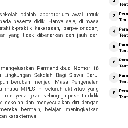
Tent
Per
sekolah adalah laboratorium awal untuk
Tent
pada peserta didik. Hanya saja, di masa
aktik-praktik kekerasan, perpe-loncoan,
Per
san yang tidak dibenarkan dan jauh dari
Tent
Per
Tent
Per
Tent
h mengeluarkan Permendikbud Nomor 18
 Lingkungan Sekolah Bagi Siswa Baru.
Per
 pun berubah menjadi Masa Pengenalan
Tent
a masa MPLS ini seluruh aktivitas yang
Per
dan menyenangkan, sehing-ga peserta didik
Tent
 sekolah dan menyesuaikan diri dengan
mereka bermain, belajar, meningkatkan
an karakternya.