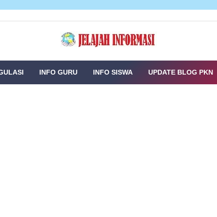
GULASI
INFO GURU
INFO SISWA
UPDATE BLOG PKN