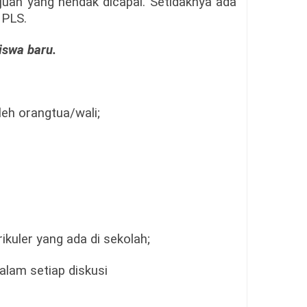
juan yang hendak dicapai. Setidaknya ada
MPLS.
siswa baru.
leh orangtua/wali;
ikuler yang ada di sekolah;
alam setiap diskusi