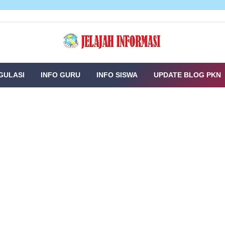
GULASI
INFO GURU
INFO SISWA
UPDATE BLOG PKN