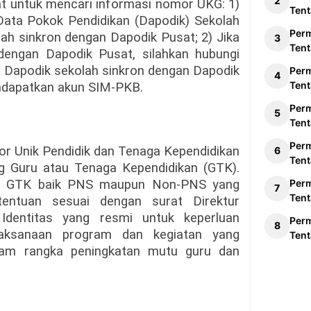
dat untuk mencari informasi nomor UKG: 1)
Tent
 Data Pokok Pendidikan (Dapodik) Sekolah
Per
ah sinkron dengan Dapodik Pusat; 2) Jika
Tent
dengan Dapodik Pusat, silahkan hubungi
h Dapodik sekolah sinkron dengan Dapodik
Per
Tent
ndapatkan akun SIM-PKB.
Per
Tent
Per
Unik Pendidik dan Tenaga Kependidikan
Tent
g Guru atau Tenaga Kependidikan (GTK).
uh GTK baik PNS maupun Non-PNS yang
Per
Tent
entuan sesuai dengan surat Direktur
dentitas yang resmi untuk keperluan
Per
elaksanaan program dan kegiatan yang
Tent
alam rangka peningkatan mutu guru dan