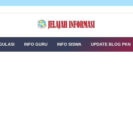
GULASI
INFO GURU
INFO SISWA
UPDATE BLOG PKN