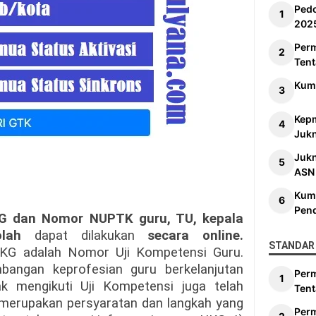
Ped
202
Per
Tent
Kum
Kep
Jukn
Juk
ASN
Kum
Pen
G dan Nomor NUPTK guru, TU, kepala
lah
dapat dilakukan
secara online.
STANDAR 
KG adalah Nomor Uji Kompetensi Guru.
angan keprofesian guru berkelanjutan
Per
k mengikuti Uji Kompetensi juga telah
Tent
 merupakan persyaratan dan langkah yang
Per