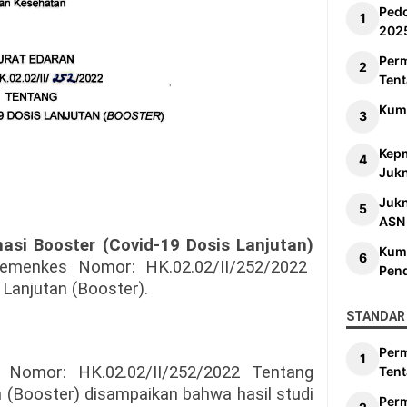
Ped
202
Per
Tent
Kum
Kep
Jukn
Juk
ASN
nasi Booster (Covid-19 Dosis Lanjutan)
Kum
emenkes Nomor: HK.02.02/II/252/2022
Pen
Lanjutan (Booster).
STANDAR 
Per
Nomor: HK.02.02/II/252/2022 Tentang
Tent
n (Booster) disampaikan bahwa hasil studi
Per