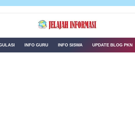
GULASI
INFO GURU
INFO SISWA
UPDATE BLOG PKN