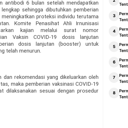
n antibodi 6 bulan setelah mendapatkan
Tent
 lengkap sehingga dibutuhkan pemberian
Per
k meningkatkan proteksi individu terutama
Tent
an. Komite Penasihat Ahli Irnunisasi
Per
sarkan kajian melalui surat nomor
Tent
jian Vaksin COVID-19 dosis lanjutan
erian dosis lanjutan (booster) untuk
Per
ng telah menurun.
Tent
Per
Tent
Per
 dan rekomendasi yang dikeluarkan oleh
Tent
atas, maka pemberian vaksinasi COVID-19
at dilaksanakan sesuai dengan prosedur
Per
Tent