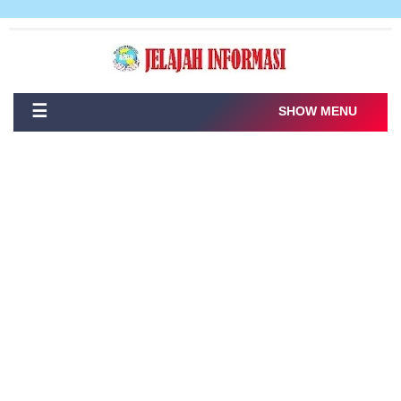
☰
SHOW MENU