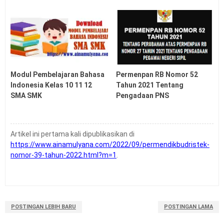
Tanggal Kelulusan Siswa SD SMP SMA SMK Tahun
2026
Soal US USP PSSP ASSP SMP Tahun 2026
Soal US USP ASSP PSSP SD Tahun 2026
Latihan Soal UTBK SNBT Tahun 2026 PDF
Modul Pembelajaran Bahasa
Permenpan RB Nomor 52
Indonesia Kelas 10 11 12
Tahun 2021 Tentang
SMA SMK
Pengadaan PNS
Artikel ini pertama kali dipublikasikan di
https://www.ainamulyana.com/2022/09/permendikbudristek-
nomor-39-tahun-2022.html?m=1
.
POSTINGAN LEBIH BARU
POSTINGAN LAMA