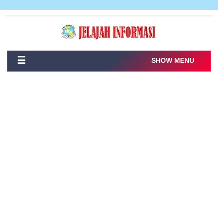
☰
SHOW MENU