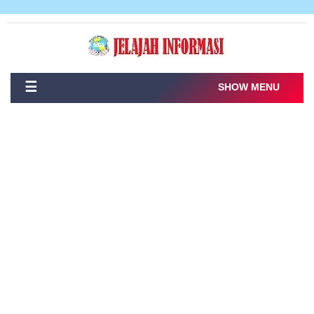
☰
SHOW MENU