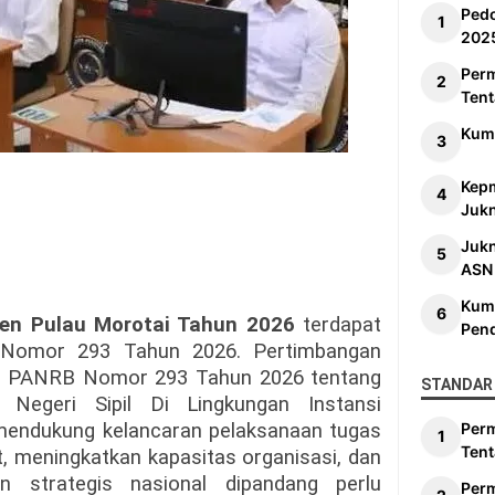
Ped
202
Per
Tent
Kum
Kep
Jukn
Juk
ASN
Kum
en Pulau Morotai Tahun 2026
terdapat
Pen
Nomor 293 Tahun 2026. Pertimbangan
ri PANRB Nomor 293 Tahun 2026 tentang
STANDAR 
Negeri Sipil Di Lingkungan Instansi
mendukung kelancaran pelaksanaan tugas
Per
Tent
 meningkatkan kapasitas organisasi, dan
n strategis nasional dipandang perlu
Per