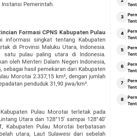
 Instansi Pemerintah.
Tent
Per
Tent
Per
Rincian Formasi CPNS Kabupaten Pulau
Tent
ini informasi singkat tentang Kabupaten
etak di Provinsi Maluku Utara, Indonesia.
Per
satu pulau paling utara di Indonesia.
Tent
an oleh Menteri Dalam Negeri Indonesia,
Per
, sebagai hasil pemekaran dari Kabupaten
Tent
lau Morotai 2.337,15 km², dengan jumlah
Per
kepadatan penduduk 31,90 jiwa/km².
Tent
Per
Tent
 Kabupaten Pulau Morotai terletak pada
 Lintang Utara dan 128°15’ sampai 128°40’
if, Kabupaten Pulau Morotai berbatasan
elah utara, Laut Sulawesi dari sebelah