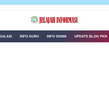
GULASI
INFO GURU
INFO SISWA
UPDATE BLOG PKN