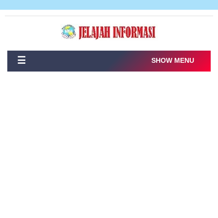
☰
SHOW MENU