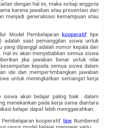
itan dengan hal ini, maka setiap anggota
sama karena jawaban atau presentasi dari
an menjadi generalisasi kemampuan atau
edur Model Pembelajaran
kooperatif
tipe
 adalah saat pemanggilan siswa untuk
yang dIpanggil adalah nomor kepala dari
. Hal ini akan menyebabkan semua siswa
berikan jika jawaban benar untuk nilai
n kesempatan kepada semua siswa dalam
kan ide dan mempertimbangkan jawaban
iswa untuk meningkatkan semangat kerja
 siswa akan belajar paling baik dalam
ang menekankan pada kerja sama diantara
asi belajar dapat lebih menggairahkan.
l Pembelajaran kooperatif
tipe
Numbered
ur-unsur model belajar mengajar yaitu: