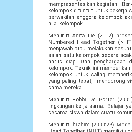
mempresentasikan kegiatan. Berka
kelompok dituntut untuk bekerja 
perwakilan anggota kelompok ak
nilai kelompok.
Menurut Anita Lie (2002) pros
Numbered Head Together (NHT)
menjawab atau melakukan sesuatu 
salah satu kelompok secara acak
harus siap. Dan penghargaan di
kelompok. Teknik ini memberika
kelompok untuk saling memberi
yang paling tepat, mendorong s
sama mereka.
Menurut Bobbi De Porter (2001)
lingkungan kerja sama. Belajar y
sesama siswa dalam suatu komunik
Menurut Ibrahim (2000:28) Mode
Head Together (NHT) memiliki uns