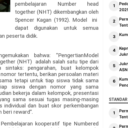
pembelajaran
Number head
Ped
202
together (NHT) dikembangkan oleh
Per
Spencer Kagan (1992). Model ini
Tent
dapat digunakan untuk semua
Kum
n peserta didik.
Kep
Jukn
gemukakan bahwa: “PengertianModel
ther (NHT) adalah salah satu tipe dari
Juk
n sintaks: pengarahan, buat kelompok
ASN
 nomor tertentu, berikan persoalan materi
Kum
sama tetapi untuk tiap siswa tidak sama
Pen
tiap siswa dengan nomor yang sama
ian bekerja dalam kelompok, presentasi
yang sama sesuai tugas masing-masing
STANDAR 
uis individual dan buat skor perkembangan
Per
 beri reward”.
Tent
embelajaran kooperatif tipe Numbered
Per