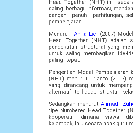
Head Together (NHT) ini secar
saling berbagi informasi, mend
dengan penuh perhitungan, s
pembelajaran.
Menurut
Anita Lie
(2007) Model 
Head Together (NHT) adalah su
pendekatan structural yang 
untuk saling membagikan ide-i
paling tepat.
Pengertian Model Pembelajaran 
(NHT)
menurut Trianto (2007) m
yang dirancang untuk mempenga
alternatif terhadap struktur kelas
Sedangkan menurut
Ahmad Zuh
tipe Numbered Head Together (
kooperatif dimana siswa di
kelompok, lalu secara acak guru 