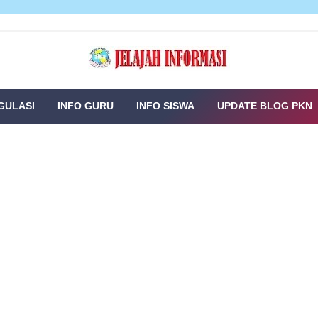
GULASI
INFO GURU
INFO SISWA
UPDATE BLOG PKN