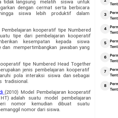
a tidak langsung melatih siswa untuk
Tent
engarkan dengan cermat serta berbicara
Per
ehingga siswa lebih produktif dalam
Tent
Per
Pembelajaran kooperatif tipe Numbered
Tent
atu tipe dari pembelajaran kooperatif
memberikan kesempatan kepada siswa
Per
Tent
de dan mempertimbangkan jawaban yang
Per
Tent
kooperatif tipe Numbered Head Together
erupakan jenis pembelajaran kooperatif
Per
ruhi pola interaksi siswa dan sebagai
Tent
 tradisional.
Per
Tent
di
(2010) Model Pembelajaran kooperatif
NHT) adalah suatu model pembelajaran
beri nomor kemudian dibuat suatu
memanggil nomor dari siswa.