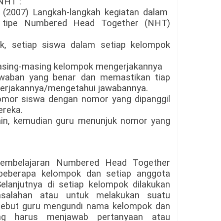
NHT :
(2007) Langkah-langkah kegiatan dalam
f tipe Numbered Head Together (NHT)
k, setiap siswa dalam setiap kelompok
asing-masing kelompok mengerjakannya
waban yang benar dan memastikan tiap
erjakannya/mengetahui jawabannya.
omor siswa dengan nomor yang dipanggil
ereka.
ain, kemudian guru menunjuk nomor yang
Pembelajaran Numbered Head Together
beberapa kelompok dan setiap anggota
elanjutnya di setiap kelompok dilakukan
asalahan atau untuk melakukan suatu
ersebut guru mengundi nama kelompok dan
g harus menjawab pertanyaan atau