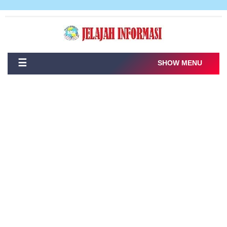
☰
SHOW MENU