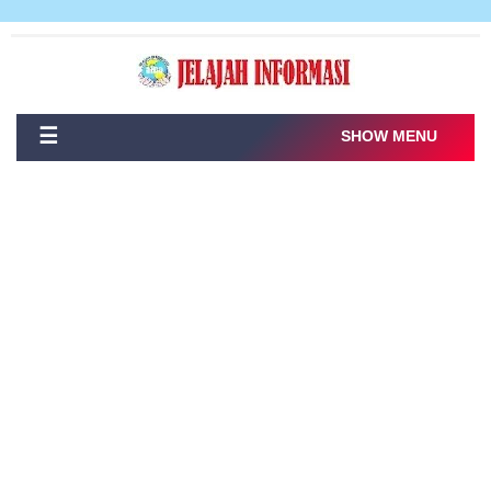
☰
SHOW MENU