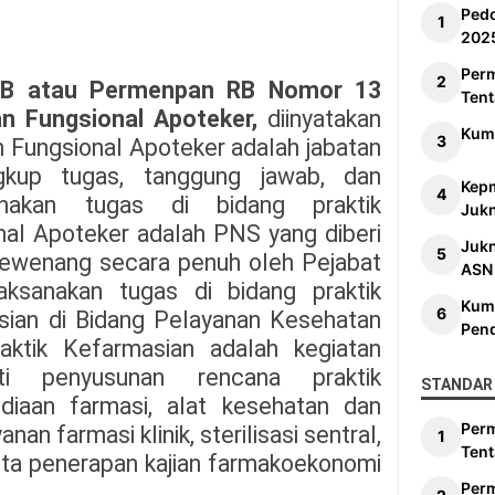
Ped
202
Per
RB atau Permenpan RB Nomor 13
Tent
n Fungsional Apoteker,
diinyatakan
Kum
 Fungsional Apoteker adalah jabatan
gkup tugas, tanggung jawab, dan
Kep
akan tugas di bidang praktik
Jukn
nal Apoteker adalah PNS yang diberi
Juk
wewenang secara penuh oleh Pejabat
ASN
ksanakan tugas di bidang praktik
Kum
asian di Bidang Pelayanan Kesehatan
Pen
aktik Kefarmasian adalah kegiatan
ti penyusunan rencana praktik
STANDAR 
diaan farmasi, alat kesehatan dan
Per
an farmasi klinik, sterilisasi sentral,
Tent
rta penerapan kajian farmakoekonomi
Per