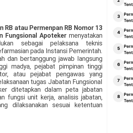
Tent
Per
Tent
n RB atau Permenpan RB Nomor 13
Per
n Fungsional Apoteker
menyatakan
Tent
ukan sebagai pelaksana teknis
Per
Kefarmasian pada Instansi Pemerintah.
Tent
ah dan bertanggung jawab langsung
Per
ggi madya, pejabat pimpinan tinggi
Tent
ator, atau pejabat pengawas yang
Per
pelaksanaan tugas Jabatan Fungsional
Tent
er ditetapkan dalam peta jabatan
Per
 fungsi unit kerja, analisis jabatan,
Tent
ang dilaksanakan sesuai ketentuan