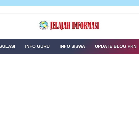
GULASI
INFO GURU
INFO SISWA
UPDATE BLOG PKN