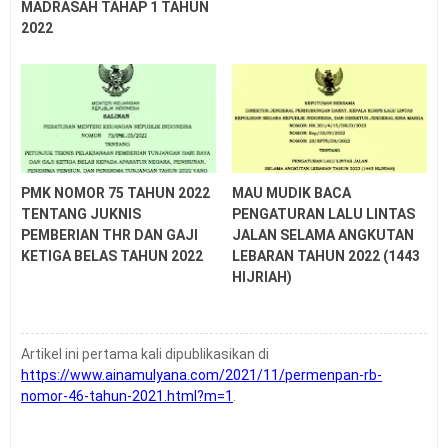
MADRASAH TAHAP 1 TAHUN
2026
2022
Tanggal Kelulusan Siswa SD SMP SMA SMK Tahun
2026
Soal US USP PSSP ASSP SMP Tahun 2026
Soal US USP ASSP PSSP SD Tahun 2026
Latihan Soal UTBK SNBT Tahun 2026 PDF
PMK NOMOR 75 TAHUN 2022
MAU MUDIK BACA
TENTANG JUKNIS
PENGATURAN LALU LINTAS
PEMBERIAN THR DAN GAJI
JALAN SELAMA ANGKUTAN
KETIGA BELAS TAHUN 2022
LEBARAN TAHUN 2022 (1443
HIJRIAH)
Artikel ini pertama kali dipublikasikan di
https://www.ainamulyana.com/2021/11/permenpan-rb-
nomor-46-tahun-2021.html?m=1
.