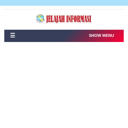
☰
SHOW MENU