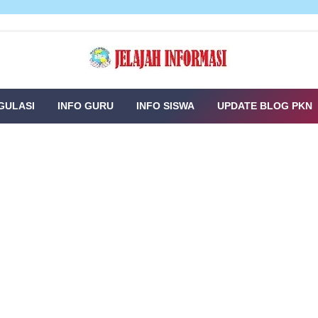
GULASI
INFO GURU
INFO SISWA
UPDATE BLOG PKN