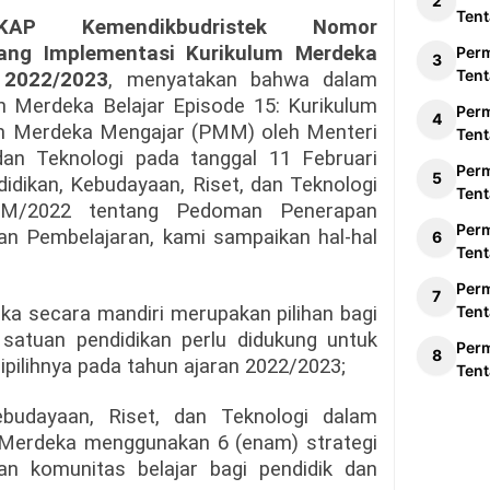
Tent
AP Kemendikbudristek Nomor
tang Implementasi Kurikulum Merdeka
Per
Tent
 2022/2023
, menyatakan bahwa dalam
n Merdeka Belajar Episode 15: Kurikulum
Per
m Merdeka Mengajar (PMM) oleh Menteri
Tent
dan Teknologi pada tanggal 11 Februari
Per
dikan, Kebudayaan, Riset, dan Teknologi
Tent
/M/2022 tentang Pedoman Penerapan
Per
n Pembelajaran, kami sampaikan hal-hal
Tent
Per
a secara mandiri merupakan pilihan bagi
Tent
, satuan pendidikan perlu didukung untuk
Per
ipilihnya pada tahun ajaran 2022/2023;
Tent
ebudayaan, Riset, dan Teknologi dalam
Merdeka menggunakan 6 (enam) strategi
n komunitas belajar bagi pendidik dan