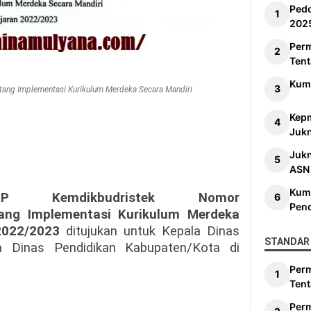
Ped
202
Per
Tent
Kum
tang Implementasi Kurikulum Merdeka Secara Mandiri
Kep
Jukn
Juk
ASN
Kum
 Kemdikbudristek Nomor
Pen
tang Implementasi Kurikulum Merdeka
2022/2023
ditujukan untuk Kepala Dinas
STANDAR 
la Dinas Pendidikan Kabupaten/Kota di
Per
Tent
Per