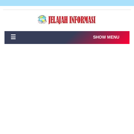
☰
SHOW MENU