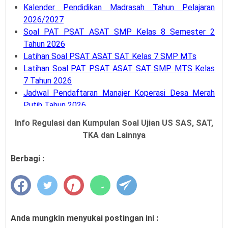
Kalender Pendidikan Madrasah Tahun Pelajaran
2026/2027
Soal PAT PSAT ASAT SMP Kelas 8 Semester 2
Tahun 2026
Latihan Soal PSAT ASAT SAT Kelas 7 SMP MTs
Latihan Soal PAT PSAT ASAT SAT SMP MTS Kelas
7 Tahun 2026
Jadwal Pendaftaran Manajer Koperasi Desa Merah
Putih Tahun 2026
Jadwal Pendaftaran Penjaringan Calon Peserta PPG
Info Regulasi dan Kumpulan Soal Ujian US SAS, SAT,
Guru Tertentu 2026
TKA dan Lainnya
SE Menpan RB Nomor 3 Tahun 2026 Tentang WFH
ASN Sehari dalam Seminggu
Berbagi :
Kepmendikdasmen Nomor 61 Tahun 2026
Juknis (Panduan) O2SN SMA SMK Tahun 2026
Juknis (Panduan) O2SN SMP Tahun 2026
SK Penetapan Sekolah Model Implementasi PM dan
KKA Tahun 2026
Anda mungkin menyukai postingan ini :
Juknis (Panduan) Bina Talenta Indonesia Tahun 2026