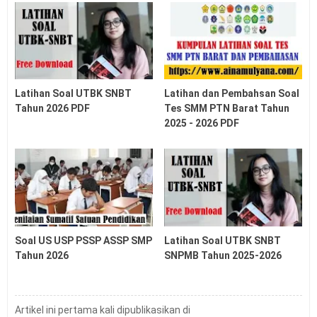
Informasi Mudik Lebaran 2026
Juknis Penerimaan Murid Baru (PMB) Madrasah
2026/2027
Pedoman (Juknis) Pengelolaan Ijazah SD SMP SMA
SMK Tahun 2026
Latihan Soal UTBK SNBT
Latihan dan Pembahsan Soal
Latihan Soal OSN SD SMP Tahun 2026
Tahun 2026 PDF
Tes SMM PTN Barat Tahun
Soal Penilaian Sumatif Satuan Pendidikan SMA Tahun
2025 - 2026 PDF
2026
Tanggal Kelulusan Siswa SD SMP SMA SMK Tahun
2026
Soal US USP PSSP ASSP SMP Tahun 2026
Soal US USP ASSP PSSP SD Tahun 2026
Latihan Soal UTBK SNBT Tahun 2026 PDF
Soal US USP PSSP ASSP SMP
Latihan Soal UTBK SNBT
Tahun 2026
SNPMB Tahun 2025-2026
Artikel ini pertama kali dipublikasikan di