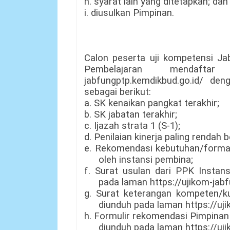
h. syarat lain yang ditetapkan; dan
i. diusulkan Pimpinan.
Calon peserta uji kompetensi J
Pembelajaran mendaftar
jabfungptp.kemdikbud.go.id/ d
sebagai berikut:
a. SK kenaikan pangkat terakhir;
b. SK jabatan terakhir;
c. Ijazah strata 1 (S-1);
d. Penilaian kinerja paling rendah b
e. Rekomendasi kebutuhan/formas
oleh instansi pembina;
f. Surat usulan dari PPK Instan
pada laman https://ujikom-jabf
g. Surat keterangan kompeten/kua
diunduh pada laman https://uji
h. Formulir rekomendasi Pimpinan
diunduh pada laman https://uji