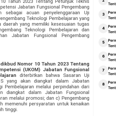
10 Tahun 2023 Tentang Petunjuk Teknis
Tent
mpetensi Jabatan Fungsional Pengembang
un sebagai acuan penyelenggaraan Uji
Per
Pengembang Teknologi Pembelajaran yang
Tent
u daerah yang memiliki kesesuaian tugas
Per
ngembang Teknologi Pembelajaran dan
Tent
tuhan Jabatan Fungsional Pengembang
Per
Tent
Per
Tent
mdikbud Nomor 10 Tahun 2023 Tentang
Per
ompetensi (UKOM) Jabatan Fungsional
Tent
ajaran
diterbitkan bahwa Sasaran Uji
PNS yang akan diangkat dalam Jabatan
Per
 Pembelajaran melalui perpindahan dari
Tent
an diangkat dalam Jabatan Fungsional
ran melalui promosi; dan c) Pengembang
ah memenuhi persyaratan untuk kenaikan
h tinggi.