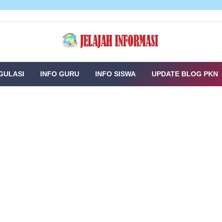
GULASI
INFO GURU
INFO SISWA
UPDATE BLOG PKN