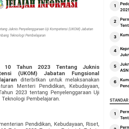
Ped
202
Per
Tent
tang Juknis Penyelenggaraan Uji Kompetensi (UKOM) Jabatan
Kum
mbang Teknologi Pembelajaran
Kep
Jukn
Juk
r 10 Tahun 2023 Tentang Juknis
ASN
tensi (UKOM) Jabatan Fungsional
ajaran
diterbitkan untuk melaksanakan
Kum
turan Menteri Pendidikan, Kebudayaan,
Pen
Tahun 2023 tentang Penyelenggaraan Uji
Teknologi Pembelajaran.
STANDAR 
Per
Tent
menterian Pendidikan, Kebudayaan, Riset,
Per