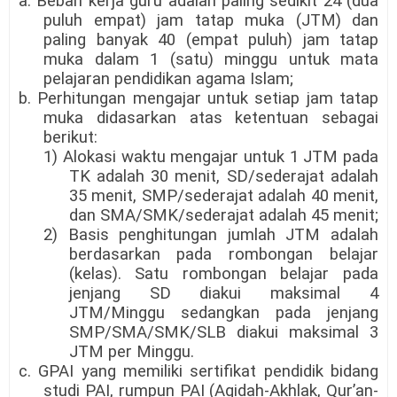
a. Beban kerja guru adalah paling sedikit 24 (dua
puluh empat) jam tatap muka (JTM) dan
paling banyak 40 (empat puluh) jam tatap
muka dalam 1 (satu) minggu untuk mata
pelajaran pendidikan agama Islam;
b. Perhitungan mengajar untuk setiap jam tatap
muka didasarkan atas ketentuan sebagai
berikut:
1) Alokasi waktu mengajar untuk 1 JTM pada
TK adalah 30 menit, SD/sederajat adalah
35 menit, SMP/sederajat adalah 40 menit,
dan SMA/SMK/sederajat adalah 45 menit;
2) Basis penghitungan jumlah JTM adalah
berdasarkan pada rombongan belajar
(kelas). Satu rombongan belajar pada
jenjang SD diakui maksimal 4
JTM/Minggu sedangkan pada jenjang
SMP/SMA/SMK/SLB diakui maksimal 3
JTM per Minggu.
c. GPAI yang memiliki sertifikat pendidik bidang
studi PAI, rumpun PAI (Aqidah-Akhlak, Qur’an-