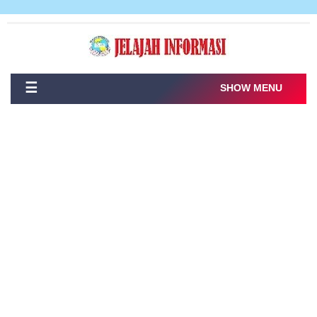
☰
SHOW MENU