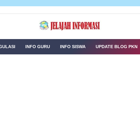
GULASI
INFO GURU
INFO SISWA
UPDATE BLOG PKN