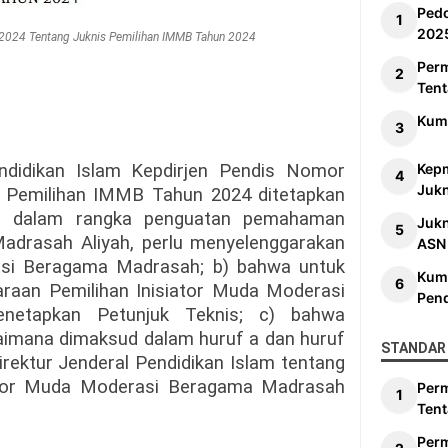
Ped
202
2024 Tentang Juknis Pemilihan IMMB Tahun 2024
Per
Tent
Kum
ndidikan Islam Kepdirjen Pendis Nomor
Kep
Jukn
 Pemilihan IMMB Tahun 2024 ditetapkan
wa dalam rangka penguatan pemahaman
Juk
adrasah Aliyah, perlu menyelenggarakan
ASN
asi Beragama Madrasah; b) bahwa untuk
Kum
raan Pemilihan Inisiator Muda Moderasi
Pen
netapkan Petunjuk Teknis; c) bahwa
imana dimaksud dalam huruf a dan huruf
STANDAR 
rektur Jenderal Pendidikan Islam tentang
iator Muda Moderasi Beragama Madrasah
Per
Tent
Per