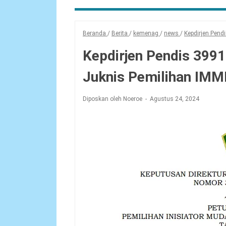
Beranda
/
Berita
/
kemenag
/
news
/
Kepdirjen Pen
Kepdirjen Pendis 399
Juknis Pemilihan IMM
Diposkan oleh Noeroe
Agustus 24, 2024