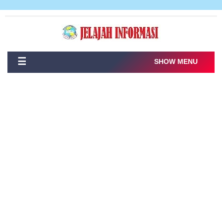
☰
SHOW MENU