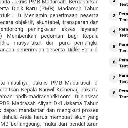
t pada Juknis PMB Madarsah. Berdasarkan
Tent
serta Didik Baru (PMB) Madarsah Tahun
Per
untuk : 1) Menjamin penerimaan peserta
Tent
ecara objektif, akuntabel, transparan dan
 mendorong peningkatan akses layanan
Per
Tent
; 2) Memberikan pedoman bagi Kepala
didik, masyarakat dan para pemangku
Per
anaan penerimaan peserta Didik Baru di
Tent
Per
Tent
Per
Tent
rta misalnya, Juknis PMB Madarasah di
terbitkan Kepala Kanwil Kemenag Jakarta
Per
laman ppdb-madrasahdki.com. Dijelaskan
Tent
PPDB Madrasah Aliyah DKI Jakarta Tahun
k dapat mendaftar dan mengikuti proses
ih dahulu Anda harus membuat akun yang
MB berlangsung, mulai dari pendaftaran