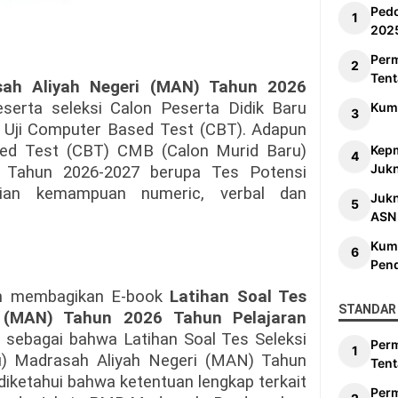
Ped
202
Per
Tent
ah Aliyah Negeri (MAN) Tahun 2026
eserta seleksi Calon Peserta Didik Baru
Kum
 Uji Computer Based Test (CBT). Adapun
sed Test (CBT) CMB (Calon Murid Baru)
Kep
Jukn
 Tahun 2026-2027 berupa Tes Potensi
adian kemampuan numeric, verbal dan
Juk
ASN
Kum
Pen
an membagikan E-book
Latihan
Soal Tes
STANDAR 
 (MAN) Tahun 2026 Tahun Pelajaran
 sebagai bahwa Latihan Soal Tes Seleksi
Per
u) Madrasah Aliyah Negeri (MAN) Tahun
Tent
iketahui bahwa ketentuan lengkap terkait
Per