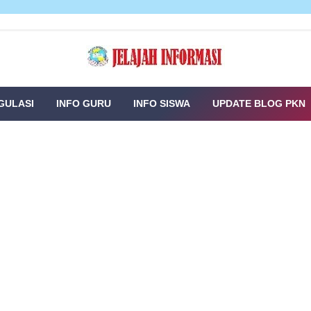
GULASI
INFO GURU
INFO SISWA
UPDATE BLOG PKN