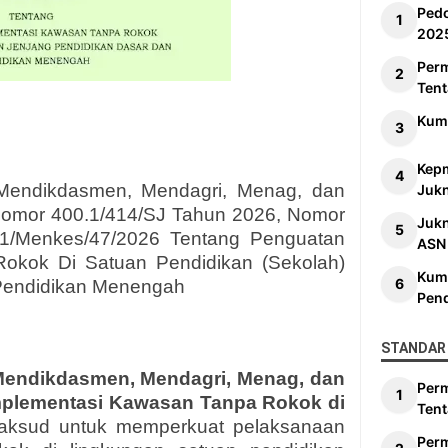
Ped
202
Per
Tent
Kum
Kep
Mendikdasmen, Mendagri, Menag, dan
Jukn
omor 400.1/414/SJ Tahun 2026, Nomor
Juk
1/Menkes/47/2026 Tentang Penguatan
ASN
okok Di Satuan Pendidikan (Sekolah)
Kum
Pendidikan Menengah
Pen
STANDAR 
Mendikdasmen, Mendagri, Menag, dan
Per
plementasi Kawasan Tanpa Rokok di
Tent
maksud untuk memperkuat pelaksanaan
Per