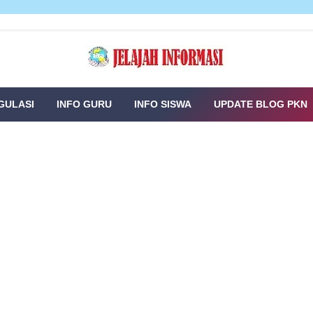
GULASI
INFO GURU
INFO SISWA
UPDATE BLOG PKN