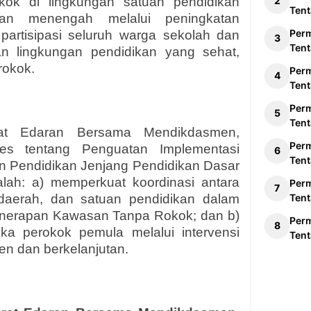
ok di lingkungan satuan pendidikan
Tent
dan menengah melalui peningkatan
Per
partisipasi seluruh warga sekolah dan
Tent
an lingkungan pendidikan yang sehat,
rokok.
Per
Tent
Per
Tent
rat Edaran Bersama Mendikdasmen,
Per
s tentang Penguatan Implementasi
Tent
 Pendidikan Jenjang Pendidikan Dasar
ah: a) memperkuat koordinasi antara
Per
 daerah, dan satuan pendidikan dalam
Tent
nerapan Kawasan Tanpa Rokok; dan b)
Per
a perokok pemula melalui intervensi
Tent
en dan berkelanjutan.