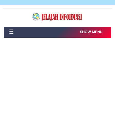
☰
SHOW MENU