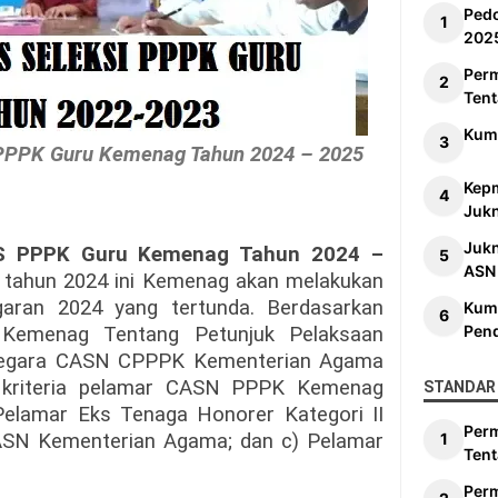
Ped
202
Per
Tent
Kum
 PPPK Guru Kemenag Tahun 2024 – 2025
Kep
Jukn
Juk
NS PPPK Guru Kemenag Tahun 2024 –
ASN
a tahun 2024 ini Kemenag akan melakukan
aran 2024 yang tertunda. Berdasarkan
Kum
Pen
l Kemenag Tentang Petunjuk Pelaksaan
 Negara CASN CPPPK Kementerian Agama
 kriteria pelamar CASN PPPK Kemenag
STANDAR 
Pelamar Eks Tenaga Honorer Kategori II
Per
-ASN Kementerian Agama; dan c) Pelamar
Tent
Per