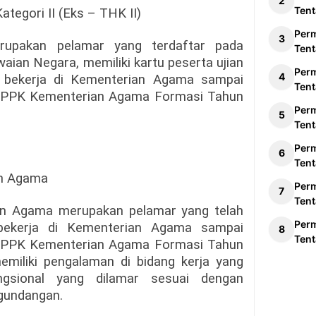
Tent
tegori II (Eks – THK II)
Per
upakan pelamar yang terdaftar pada
Tent
ian Negara, memiliki kartu peserta ujian
Per
f bekerja di Kementerian Agama sampai
Tent
 PPPK Kementerian Agama Formasi Tahun
Per
Tent
Per
Tent
n Agama
Per
Tent
n Agama merupakan pelamar yang telah
Per
bekerja di Kementerian Agama sampai
Tent
 PPPK Kementerian Agama Formasi Tahun
miliki pengalaman di bidang kerja yang
ngsional yang dilamar sesuai dengan
gundangan.