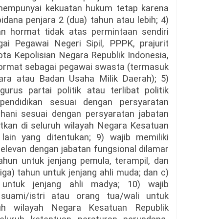
mempunyai kekuatan hukum tetap karena
dana penjara 2 (dua) tahun atau lebih; 4)
an hormat tidak atas permintaan sendiri
i Pegawai Negeri Sipil, PPPK, prajurit
ota Kepolisian Negara Republik Indonesia,
hormat sebagai pegawai swasta (termasuk
ra atau Badan Usaha Milik Daerah); 5)
rus partai politik atau terlibat politik
i pendidikan sesuai dengan persyaratan
ohani sesuai dengan persyaratan jabatan
atkan di seluruh wilayah Negara Kesatuan
lain yang ditentukan; 9) wajib memiliki
relevan dengan jabatan fungsional dilamar
tahun untuk jenjang pemula, terampil, dan
tiga) tahun untuk jenjang ahli muda; dan c)
 untuk jenjang ahli madya; 10) wajib
 suami/istri atau orang tua/wali untuk
ruh wilayah Negara Kesatuan Republik