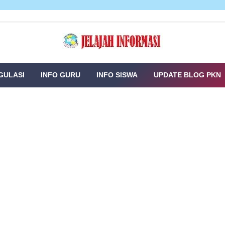
GULASI
INFO GURU
INFO SISWA
UPDATE BLOG PKN