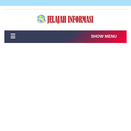
☰
SHOW MENU