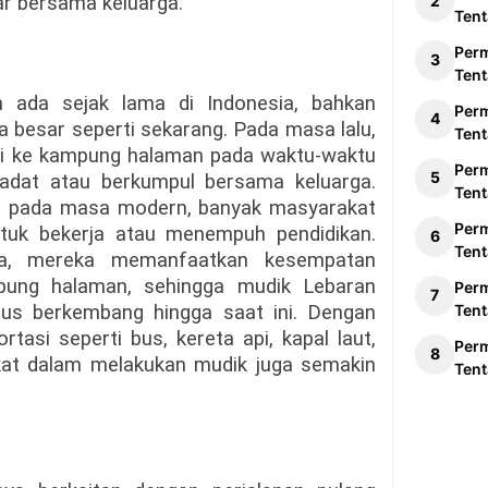
r bersama keluarga.
Tent
Per
Tent
h ada sejak lama di Indonesia, bahkan
Per
besar seperti sekarang. Pada masa lalu,
Tent
li ke kampung halaman pada waktu-waktu
Per
 adat atau berkumpul bersama keluarga.
Tent
si pada masa modern, banyak masyarakat
Per
tuk bekerja atau menempuh pendidikan.
Tent
a, mereka memanfaatkan kesempatan
pung halaman, sehingga mudik Lebaran
Per
erus berkembang hingga saat ini. Dengan
Tent
asi seperti bus, kereta api, kapal laut,
Per
kat dalam melakukan mudik juga semakin
Tent