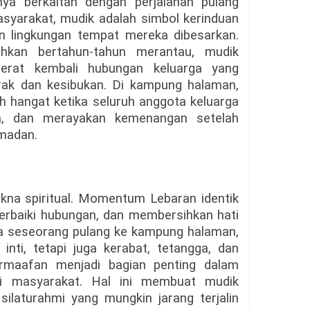
ya berkaitan dengan perjalanan pulang
syarakat, mudik adalah simbol kerinduan
an lingkungan tempat mereka dibesarkan.
ahkan bertahun-tahun merantau, mudik
rat kembali hubungan keluarga yang
arak dan kesibukan. Di kampung halaman,
 hangat ketika seluruh anggota keluarga
ita, dan merayakan kemenangan setelah
amadan.
makna spiritual. Momentum Lebaran identik
rbaiki hubungan, dan membersihkan hati
ika seseorang pulang ke kampung halaman,
inti, tetapi juga kerabat, tetangga, dan
ermaafan menjadi bagian penting dalam
i masyarakat. Hal ini membuat mudik
ilaturahmi yang mungkin jarang terjalin