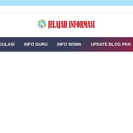
GULASI
INFO GURU
INFO SISWA
UPDATE BLOG PKN