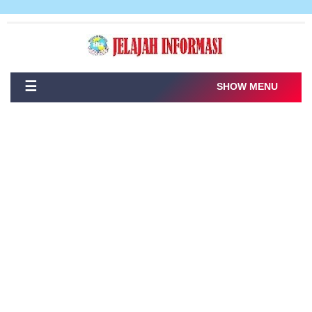
☰
SHOW MENU