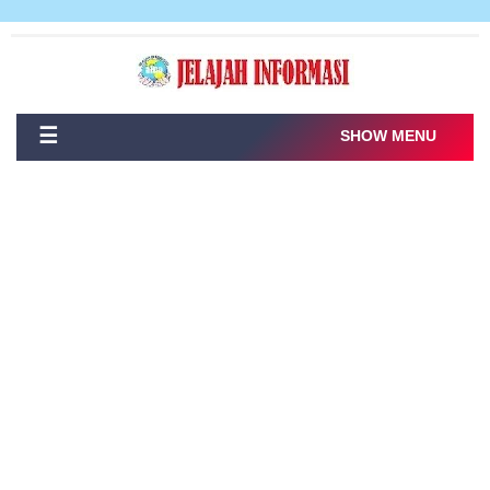
☰
SHOW MENU