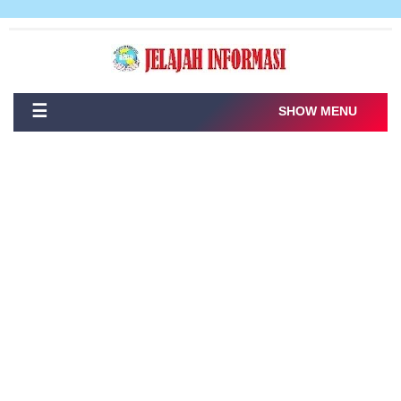
☰
SHOW MENU