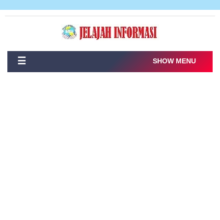
☰
SHOW MENU