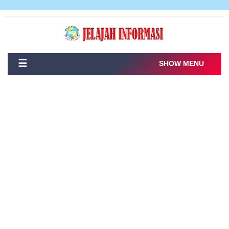
☰
SHOW MENU