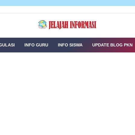
GULASI
INFO GURU
INFO SISWA
UPDATE BLOG PKN