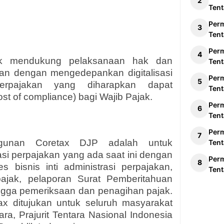
Tent
Per
Tent
Per
uk mendukung pelaksanaan hak dan
Tent
an dengan mengedepankan digitalisasi
Per
erpajakan yang diharapkan dapat
Tent
t of compliance) bagi Wajib Pajak.
Per
Tent
Per
gunan Coretax DJP adalah untuk
Tent
si perpajakan yang ada saat ini dengan
Per
s bisnis inti administrasi perpajakan,
Tent
pajak, pelaporan Surat Pemberitahuan
ngga pemeriksaan dan penagihan pajak.
x ditujukan untuk seluruh masyarakat
gara, Prajurit Tentara Nasional Indonesia