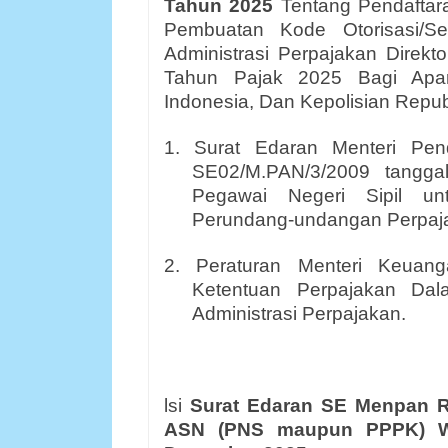
Tahun 2025
Tentang Pendaftara
Pembuatan Kode Otorisasi/Sert
Administrasi Perpajakan Direkto
Tahun Pajak 2025 Bagi Apara
Indonesia, Dan Kepolisian Repub
1. Surat Edaran Menteri Pe
SE02/M.PAN/3/2009 tangga
Pegawai Negeri Sipil un
Perundang-undangan Perpaj
2. Peraturan Menteri Keua
Ketentuan Perpajakan Dal
Administrasi Perpajakan.
lsi
Surat Edaran
SE Menpan R
ASN (PNS maupun PPPK) Waj