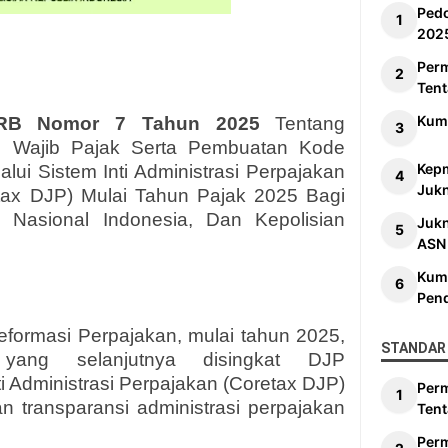
Ped
202
Per
Tent
Kum
 RB Nomor 7 Tahun 2025
Tentang
un Wajib Pajak Serta Pembuatan Kode
Kep
elalui Sistem Inti Administrasi Perpajakan
Jukn
etax DJP) Mulai Tahun Pajak 2025 Bagi
a Nasional Indonesia, Dan Kepolisian
Juk
ASN
Kum
Pen
ormasi Perpajakan, mulai tahun 2025,
STANDAR 
 yang selanjutnya disingkat DJP
 Administrasi Perpajakan (Coretax DJP)
Per
n transparansi administrasi perpajakan
Tent
Per