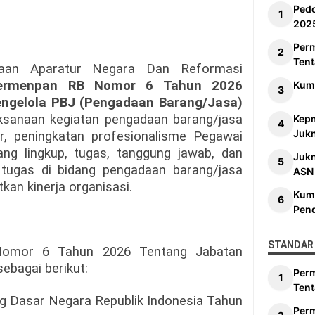
Ped
202
Per
Tent
naan Aparatur Negara Dan Reformasi
ermenpan RB Nomor 6 Tahun 2026
Kum
engelola PBJ (Pengadaan Barang/Jasa)
aksanaan kegiatan pengadaan barang/jasa
Kep
Jukn
r, peningkatan profesionalisme Pegawai
ng lingkup, tugas, tanggung jawab, dan
Juk
ugas di bidang pengadaan barang/jasa
ASN
kan kinerja organisasi.
Kum
Pen
STANDAR 
omor 6 Tahun 2026 Tentang Jabatan
ebagai berikut:
Per
Tent
ng Dasar Negara Republik Indonesia Tahun
Per