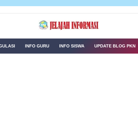
GULASI
INFO GURU
INFO SISWA
UPDATE BLOG PKN