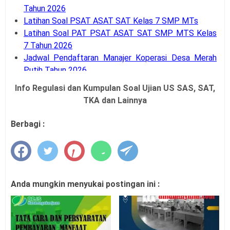
Tahun 2026
Latihan Soal PSAT ASAT SAT Kelas 7 SMP MTs
Latihan Soal PAT PSAT ASAT SAT SMP MTS Kelas
7 Tahun 2026
Jadwal Pendaftaran Manajer Koperasi Desa Merah
Putih Tahun 2026
Jadwal Pendaftaran Penjaringan Calon Peserta PPG
Info Regulasi dan Kumpulan Soal Ujian US SAS, SAT,
Guru Tertentu 2026
TKA dan Lainnya
SE Menpan RB Nomor 3 Tahun 2026 Tentang WFH
ASN Sehari dalam Seminggu
Berbagi :
Kepmendikdasmen Nomor 61 Tahun 2026
Juknis (Panduan) O2SN SMA SMK Tahun 2026
Juknis (Panduan) O2SN SMP Tahun 2026
SK Penetapan Sekolah Model Implementasi PM dan
KKA Tahun 2026
Anda mungkin menyukai postingan ini :
Juknis (Panduan) Bina Talenta Indonesia Tahun 2026
Informasi Mudik Lebaran 2026
Juknis Penerimaan Murid Baru (PMB) Madrasah