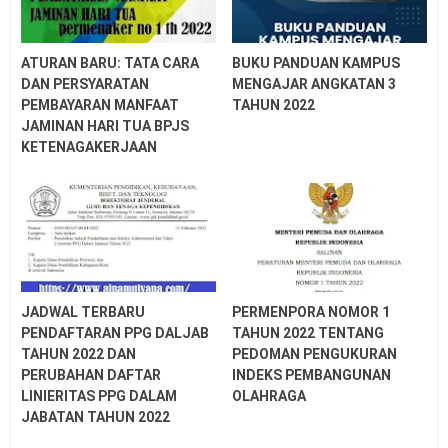
2026/2027
Pedoman (Juknis) Pengelolaan Ijazah SD SMP SMA
SMK Tahun 2026
ATURAN BARU: TATA CARA
BUKU PANDUAN KAMPUS
Latihan Soal OSN SD SMP Tahun 2026
DAN PERSYARATAN
MENGAJAR ANGKATAN 3
Soal Penilaian Sumatif Satuan Pendidikan SMA Tahun
PEMBAYARAN MANFAAT
TAHUN 2022
2026
JAMINAN HARI TUA BPJS
Tanggal Kelulusan Siswa SD SMP SMA SMK Tahun
KETENAGAKERJAAN
2026
Soal US USP PSSP ASSP SMP Tahun 2026
Soal US USP ASSP PSSP SD Tahun 2026
Latihan Soal UTBK SNBT Tahun 2026 PDF
JADWAL TERBARU
PERMENPORA NOMOR 1
PENDAFTARAN PPG DALJAB
TAHUN 2022 TENTANG
TAHUN 2022 DAN
PEDOMAN PENGUKURAN
PERUBAHAN DAFTAR
INDEKS PEMBANGUNAN
LINIERITAS PPG DALAM
OLAHRAGA
JABATAN TAHUN 2022