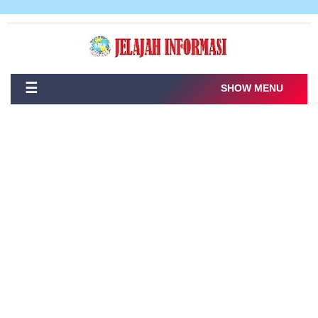
☰
SHOW MENU