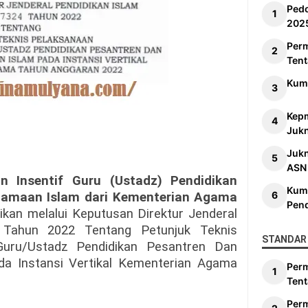
Ped
202
Per
Tent
Kum
Kep
Jukn
Juk
ASN
 Insentif Guru (Ustadz) Pendidikan
Kum
gamaan Islam dari Kementerian Agama
Pen
kan melalui Keputusan Direktur Jenderal
 Tahun 2022 Tentang Petunjuk Teknis
STANDAR 
Guru/Ustadz Pendidikan Pesantren Dan
a Instansi Vertikal Kementerian Agama
Per
Tent
Per