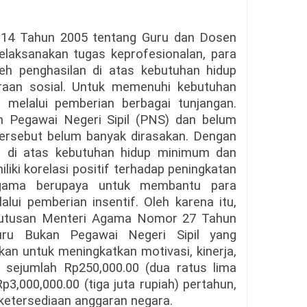
14 Tahun 2005 tentang Guru dan Dosen
aksanakan tugas keprofesionalan, para
eh penghasilan di atas kebutuhan hidup
raan sosial. Untuk memenuhi kebutuhan
n melalui pemberian berbagai tunjangan.
n Pegawai Negeri Sipil (PNS) dan belum
n tersebut belum banyak dirasakan. Dengan
n di atas kebutuhan hidup minimum dan
liki korelasi positif terhadap peningkatan
Agama berupaya untuk membantu para
lui pemberian insentif. Oleh karena itu,
utusan Menteri Agama Nomor 27 Tahun
uru Bukan Pegawai Negeri Sipil yang
kan untuk meningkatkan motivasi, kinerja,
n sejumlah Rp250,000.00 (dua ratus lima
Rp3,000,000.00 (tiga juta rupiah) pertahun,
 ketersediaan anggaran negara.