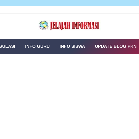
GULASI
INFO GURU
INFO SISWA
UPDATE BLOG PKN