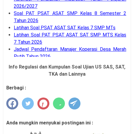
2026/2027
Soal PAT PSAT ASAT SMP Kelas 8 Semester 2
Tahun 2026
Latihan Soal PSAT ASAT SAT Kelas 7 SMP MTs
Latihan Soal PAT PSAT ASAT SAT SMP MTS Kelas
7 Tahun 2026
Jadwal Pendaftaran Manajer Koperasi Desa Merah
Putih Tahun 2026
Jadwal Pendaftaran Penjaringan Calon Peserta PPG
Info Regulasi dan Kumpulan Soal Ujian US SAS, SAT,
Guru Tertentu 2026
TKA dan Lainnya
SE Menpan RB Nomor 3 Tahun 2026 Tentang WFH
ASN Sehari dalam Seminggu
Berbagi :
Kepmendikdasmen Nomor 61 Tahun 2026
Juknis (Panduan) O2SN SMA SMK Tahun 2026
Juknis (Panduan) O2SN SMP Tahun 2026
SK Penetapan Sekolah Model Implementasi PM dan
KKA Tahun 2026
Anda mungkin menyukai postingan ini :
Juknis (Panduan) Bina Talenta Indonesia Tahun 2026