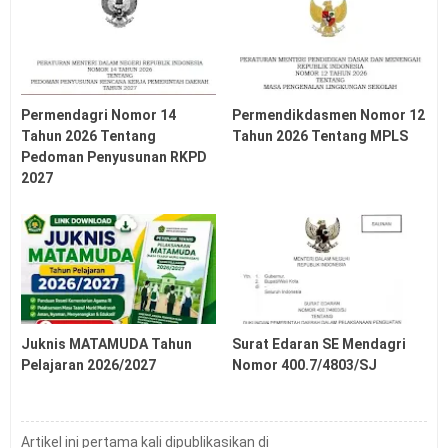
Informasi Mudik Lebaran 2026
Juknis Penerimaan Murid Baru (PMB) Madrasah
2026/2027
Pedoman (Juknis) Pengelolaan Ijazah SD SMP SMA
SMK Tahun 2026
Permendagri Nomor 14
Permendikdasmen Nomor 12
Latihan Soal OSN SD SMP Tahun 2026
Tahun 2026 Tentang
Tahun 2026 Tentang MPLS
Soal Penilaian Sumatif Satuan Pendidikan SMA Tahun
Pedoman Penyusunan RKPD
2026
2027
Tanggal Kelulusan Siswa SD SMP SMA SMK Tahun
2026
Soal US USP PSSP ASSP SMP Tahun 2026
Soal US USP ASSP PSSP SD Tahun 2026
Latihan Soal UTBK SNBT Tahun 2026 PDF
Juknis MATAMUDA Tahun
Surat Edaran SE Mendagri
Pelajaran 2026/2027
Nomor 400.7/4803/SJ
Artikel ini pertama kali dipublikasikan di