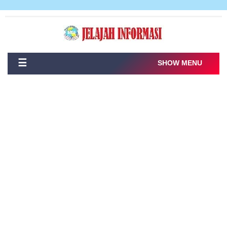
☰
SHOW MENU