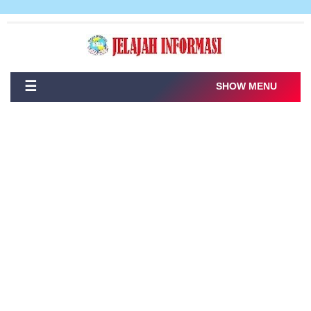
☰
SHOW MENU