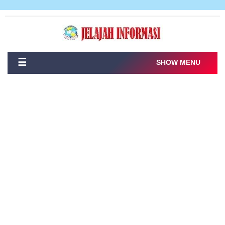
☰
SHOW MENU