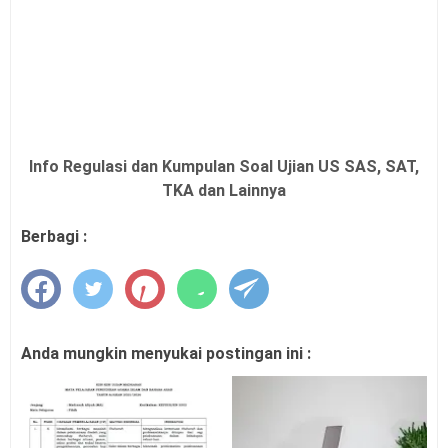
Info Regulasi dan Kumpulan Soal Ujian US SAS, SAT,
TKA dan Lainnya
Berbagi :
Anda mungkin menyukai postingan ini :