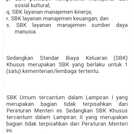
sosial kultural;
q. SBK layanan manajemen kinerja;
r. SBK layanan manajemen keuangan; dan
s. SBK layanan manajemen sumber daya
manusia.
Sedangkan Standar Biaya Keluaran (SBK)
Khusus merupakan SBK yang berlaku untuk 1
(satu) kementerian/lembaga tertentu.
SBK Umum tercantum dalam Lampiran I yang
merupakan bagian tidak terpisahkan dari
Peraturan Menteri ini. Sedangkan SBK Khusus
tercantum dalam Lampiran II yang merupakan
bagian tidak terpisahkan dari Peraturan Menteri
ini.