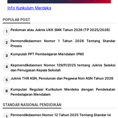
Info Kurikulum Merdeka
POPULAR POST
Pedoman atau Juknis UKK SMK Tahun 2026 (TP 2025/2026)
Permendikdasmen Nomor 1 Tahun 2026 Tentang Standar
Proses
Kumpulan PPT Pembelajaran Mendalam (PM)
Kepmendikdasmen Nomor 129/P/2025 tentang Juknis Seleksi
dan Penugasan Kepala Sekolah
Juknis THR ASN, Pensiunan dan Pegawai Non ASN Tahun 2026
Kumpulan Regulasi Kurikulum Merdeka dengan Pendekatan
Pembelajaran Mendalam
STANDAR NASIONAL PENDIDIKAN
Permendikdasmen Nomor 12 Tahun 2025 Tentang Standar Isi