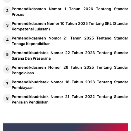
Permendikdasmen Nomor 1 Tahun 2026 Tentang Standar
Proses
Permendikdasmen Nomor 10 Tahun 2025 Tentang SKL (Standar
Kompetensi Lulusan)
Permendikdasmen Nomor 21 Tahun 2025 Tentang Standar
Tenaga Kependidikan
Permendikbudristek Nomor 22 Tahun 2023 Tentang Standar
Sarana Dan Prasarana
Permendikdasmen Nomor 26 Tahun 2025 Tentang Standar
Pengelolaan
Permendikbudristek Nomor 18 Tahun 2023 Tentang Standar
Pembiayaan
Permendikbudristek Nomor 21 Tahun 2022 Tentang Standar
Penilaian Pendidikan