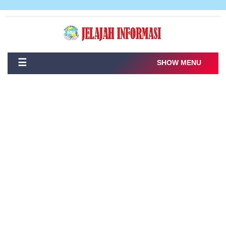
☰
SHOW MENU