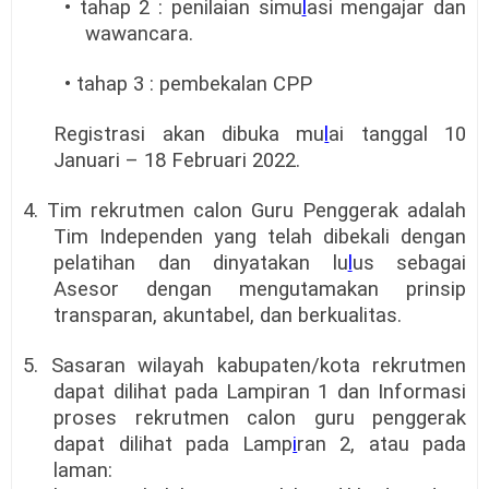
• tahap 2 : penilaian simu
l
asi mengajar dan
wawancara.
• tahap 3 : pembekalan CPP
Registrasi akan dibuka mu
l
ai tanggal 10
Januari – 18 Februari 2022.
4. Tim rekrutmen calon Guru Penggerak adalah
Tim Independen yang telah dibekali dengan
pelatihan dan dinyatakan lu
l
us sebagai
Asesor dengan mengutamakan prinsip
transparan, akuntabel, dan berkualitas.
5. Sasaran wilayah kabupaten/kota rekrutmen
dapat dilihat pada Lampiran 1 dan Informasi
proses rekrutmen calon guru penggerak
dapat dilihat pada Lamp
i
ran 2, atau pada
laman: