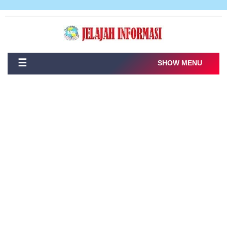
☰
SHOW MENU