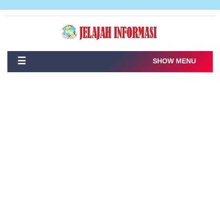
☰
SHOW MENU