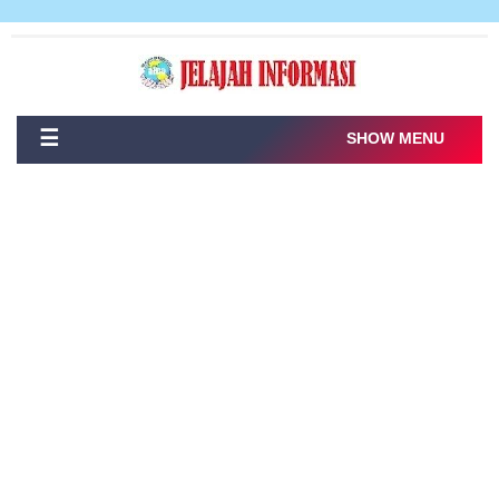
☰
SHOW MENU