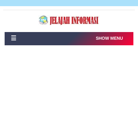
☰
SHOW MENU